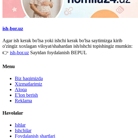
ish-bor.uz
Agar ish kerak bo'lsa yoki ishchi kerak bo'lsa saytimizga kirib
o'zingiz xoxlagan viloyat/shahardan ish/ishchi topishingiz mumkin:
👉
ish-bor.uz
Saytdan foydalanish BEPUL
Menu
Biz haqimizda
Xizmatlarimiz
Aloqa
E'lon berish
Reklama
Havolalar
Ishlar
Ishchilar
Foydalanish shartlari