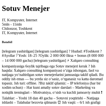
Sotuv Menejer
IT, Kompyuter, Internet
5mln - 11mln
Chilonzor, Toshkent
IT, Kompyuter, Internet
Batafsil
[telegram yashirilgan]
[telegram yashirilgan]
? Hudud: #Toshkent ?
#Ayollar ? Yosh: 18–25 ?Oylik: 2 000 000 fiksa + bonus (8 000 000
– 14 000 000 gacha)
[telegram yashirilgan]
⚡️ Xalqaro consulting
kompaniyasiga 6oylik tajribaga ega Sotuv menejeri kerak ? Ish
haqida: Xalqaro consulting kompaniyasi o‘ziga ishongan, faol va
natijaga yo‘naltirilgan sotuv menejerlarini jamoasiga taklif qiladi. Bu
oddiy ish emas — bu yerda siz o‘sasiz, o‘rganasiz va katta daromad
topasiz. Ish turi: offline. ?Biz taklif qilamiz: – IP telefoniya (har bir
xodim uchun) – Har kuni amaliy sotuv darslari – Marketing va
notiqlik treninglari – Motivatsiya, o‘sish va kuchli jamoaviy muhit ❗️
Talablar: – Yoshi 18 dan 40 gacha – Sotuvni yoqtirishi – Natijaga
ishlashi – Talabalar bezovta qilmasin ⏰ Ish vaqti: – 6/1 ish grafigi