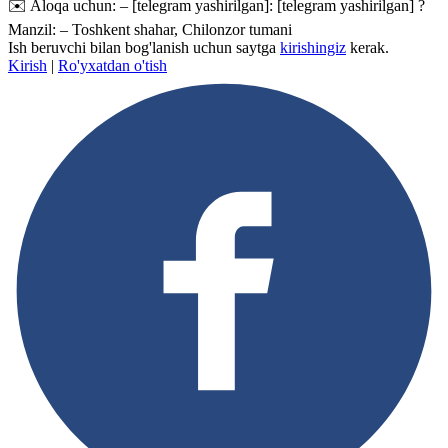
✉️ Aloqa uchun: –
[telegram yashirilgan]
:
[telegram yashirilgan]
?
Manzil: – Toshkent shahar, Chilonzor tumani
Ish beruvchi bilan bog'lanish uchun saytga
kirishingiz
kerak.
Kirish
|
Ro'yxatdan o'tish