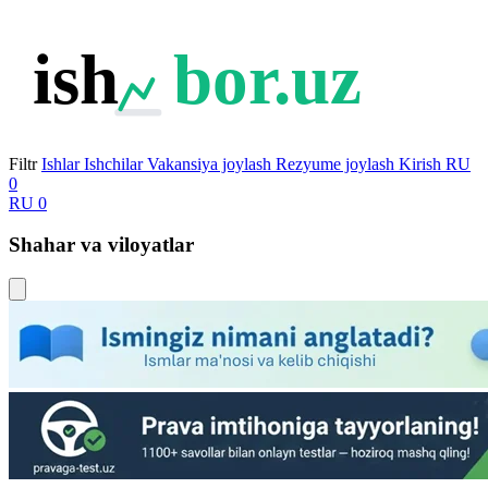
ish
bor.uz
Filtr
Ishlar
Ishchilar
Vakansiya joylash
Rezyume joylash
Kirish
RU
0
RU
0
Shahar va viloyatlar