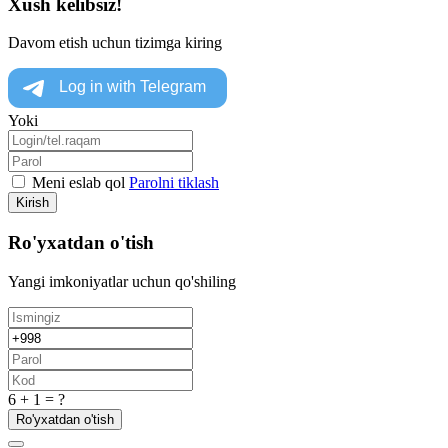
Xush kelibsiz!
Davom etish uchun tizimga kiring
Yoki
Meni eslab qol
Parolni tiklash
Kirish
Ro'yxatdan o'tish
Yangi imkoniyatlar uchun qo'shiling
6 + 1 = ?
Ro'yxatdan o'tish