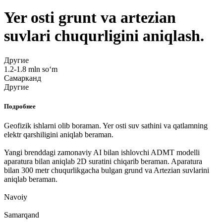
Yer osti grunt va artezian
suvlari chuqurligini aniqlash.
Другие
1.2-1.8 mln soʻm
Самарканд
Другие
Подробнее
Geofizik ishlarni olib boraman. Yer osti suv sathini va qatlamning
elektr qarshiligini aniqlab beraman.
Yangi brenddagi zamonaviy AI bilan ishlovchi ADMT modelli
aparatura bilan aniqlab 2D suratini chiqarib beraman. Aparatura
bilan 300 metr chuqurlikgacha bulgan grund va Artezian suvlarini
aniqlab beraman.
Navoiy
Samarqand