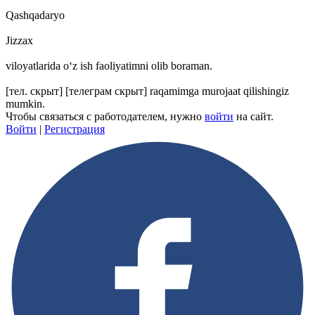
Qashqadaryo
Jizzax
viloyatlarida oʻz ish faoliyatimni olib boraman.
[тел. скрыт]
[телеграм скрыт]
raqamimga murojaat qilishingiz
mumkin.
Чтобы связаться с работодателем, нужно
войти
на сайт.
Войти
|
Регистрация