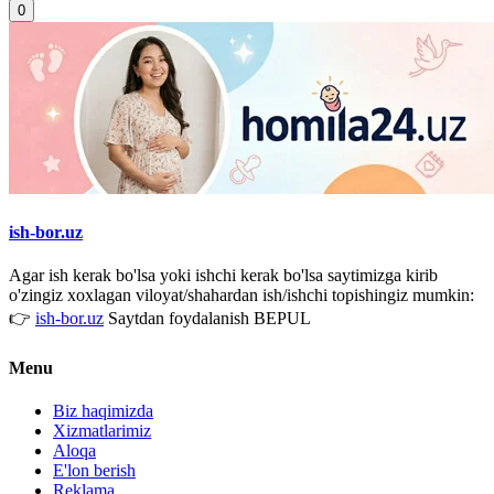
0
ish-bor.uz
Agar ish kerak bo'lsa yoki ishchi kerak bo'lsa saytimizga kirib
o'zingiz xoxlagan viloyat/shahardan ish/ishchi topishingiz mumkin:
👉
ish-bor.uz
Saytdan foydalanish BEPUL
Menu
Biz haqimizda
Xizmatlarimiz
Aloqa
E'lon berish
Reklama