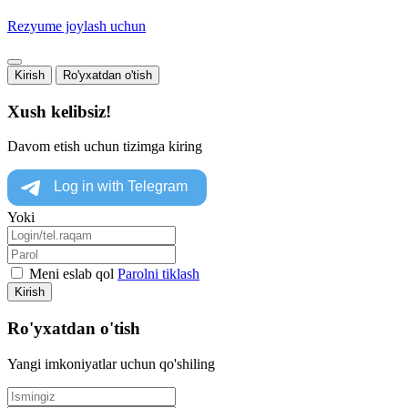
Rezyume joylash uchun
Kirish
Ro'yxatdan o'tish
Xush kelibsiz!
Davom etish uchun tizimga kiring
Yoki
Meni eslab qol
Parolni tiklash
Kirish
Ro'yxatdan o'tish
Yangi imkoniyatlar uchun qo'shiling