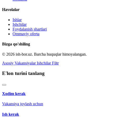
Havolalar
Ishlar
Ishchilar
Foydalanish shartlari
Ommaviy oferta
Bizga qo'shiling
© 2026 ish-bor.uz. Barcha huquqlar himoyalangan.
Asosiy
Vakansiyalar
Ishchilar
Filtr
E'lon turini tanlang
Xodim kerak
Vakansiya joylash uchun
Ish kerak