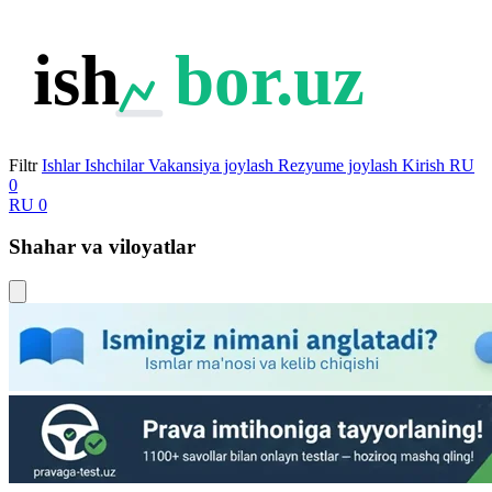
ish
bor.uz
Filtr
Ishlar
Ishchilar
Vakansiya joylash
Rezyume joylash
Kirish
RU
0
RU
0
Shahar va viloyatlar