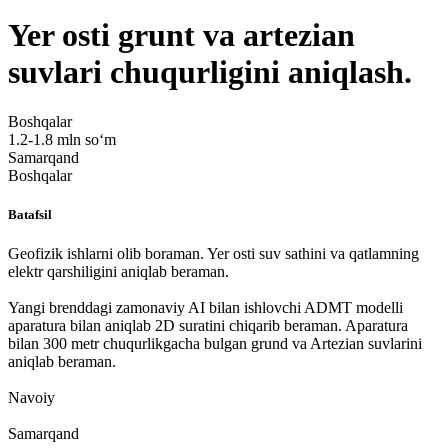
Yer osti grunt va artezian
suvlari chuqurligini aniqlash.
Boshqalar
1.2-1.8 mln soʻm
Samarqand
Boshqalar
Batafsil
Geofizik ishlarni olib boraman. Yer osti suv sathini va qatlamning
elektr qarshiligini aniqlab beraman.
Yangi brenddagi zamonaviy AI bilan ishlovchi ADMT modelli
aparatura bilan aniqlab 2D suratini chiqarib beraman. Aparatura
bilan 300 metr chuqurlikgacha bulgan grund va Artezian suvlarini
aniqlab beraman.
Navoiy
Samarqand