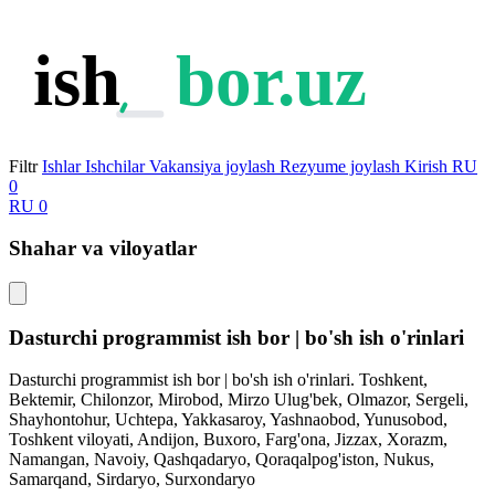
ish
bor.uz
Filtr
Ishlar
Ishchilar
Vakansiya joylash
Rezyume joylash
Kirish
RU
0
RU
0
Shahar va viloyatlar
Dasturchi programmist ish bor | bo'sh ish o'rinlari
Dasturchi programmist ish bor | bo'sh ish o'rinlari. Toshkent,
Bektemir, Chilonzor, Mirobod, Mirzo Ulug'bek, Olmazor, Sergeli,
Shayhontohur, Uchtepa, Yakkasaroy, Yashnaobod, Yunusobod,
Toshkent viloyati, Andijon, Buxoro, Farg'ona, Jizzax, Xorazm,
Namangan, Navoiy, Qashqadaryo, Qoraqalpog'iston, Nukus,
Samarqand, Sirdaryo, Surxondaryo