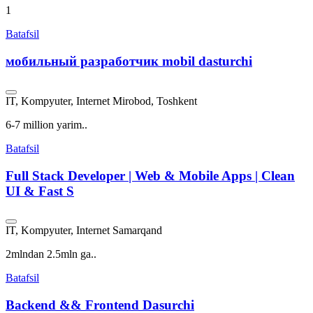
1
Batafsil
мобильный разработчик mobil dasturchi
IT, Kompyuter, Internet
Mirobod, Toshkent
6-7 million yarim..
Batafsil
Full Stack Developer | Web & Mobile Apps | Clean
UI & Fast S
IT, Kompyuter, Internet
Samarqand
2mlndan 2.5mln ga..
Batafsil
Backend && Frontend Dasurchi