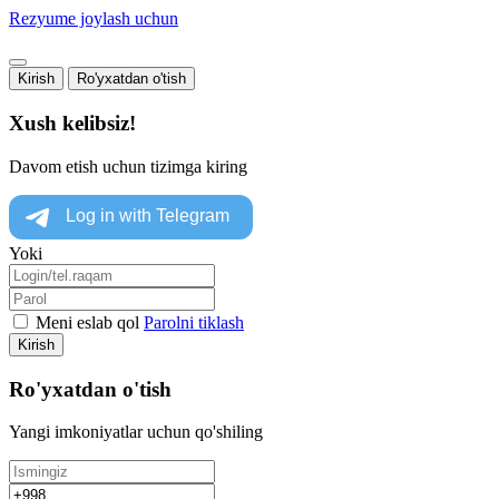
Rezyume joylash uchun
Kirish
Ro'yxatdan o'tish
Xush kelibsiz!
Davom etish uchun tizimga kiring
Yoki
Meni eslab qol
Parolni tiklash
Kirish
Ro'yxatdan o'tish
Yangi imkoniyatlar uchun qo'shiling