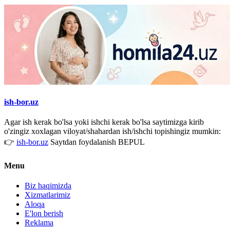
ish-bor.uz
Agar ish kerak bo'lsa yoki ishchi kerak bo'lsa saytimizga kirib
o'zingiz xoxlagan viloyat/shahardan ish/ishchi topishingiz mumkin:
👉
ish-bor.uz
Saytdan foydalanish BEPUL
Menu
Biz haqimizda
Xizmatlarimiz
Aloqa
E'lon berish
Reklama