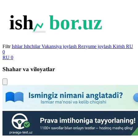
ish
bor.uz
Filtr
Ishlar
Ishchilar
Vakansiya joylash
Rezyume joylash
Kirish
RU
0
RU
0
Shahar va viloyatlar