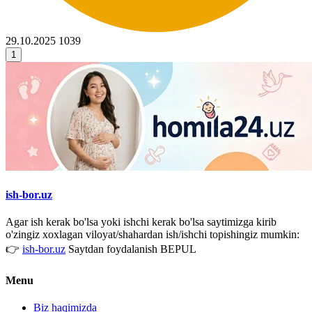
29.10.2025
1039
1
ish-bor.uz
Agar ish kerak bo'lsa yoki ishchi kerak bo'lsa saytimizga kirib
o'zingiz xoxlagan viloyat/shahardan ish/ishchi topishingiz mumkin:
👉
ish-bor.uz
Saytdan foydalanish BEPUL
Menu
Biz haqimizda