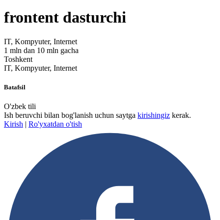
frontent dasturchi
IT, Kompyuter, Internet
1 mln dan 10 mln gacha
Toshkent
IT, Kompyuter, Internet
Batafsil
O'zbek tili
Ish beruvchi bilan bog'lanish uchun saytga
kirishingiz
kerak.
Kirish
|
Ro'yxatdan o'tish