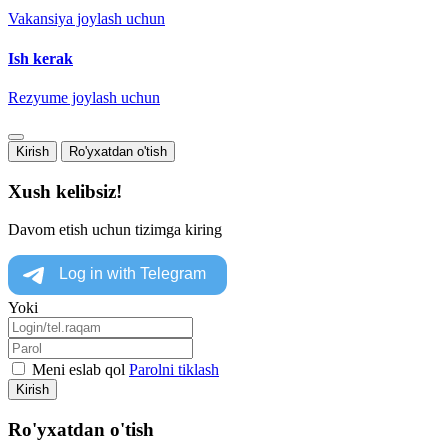
Vakansiya joylash uchun
Ish kerak
Rezyume joylash uchun
Kirish
Ro'yxatdan o'tish
Xush kelibsiz!
Davom etish uchun tizimga kiring
Yoki
Meni eslab qol
Parolni tiklash
Kirish
Ro'yxatdan o'tish