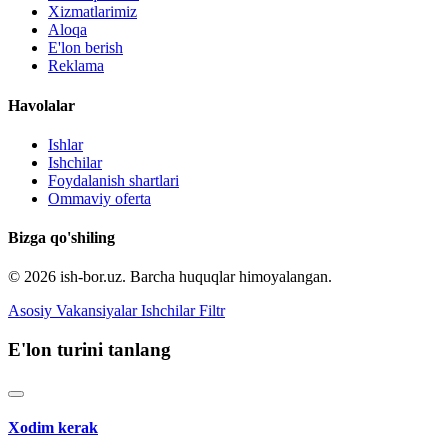
Xizmatlarimiz
Aloqa
E'lon berish
Reklama
Havolalar
Ishlar
Ishchilar
Foydalanish shartlari
Ommaviy oferta
Bizga qo'shiling
© 2026 ish-bor.uz. Barcha huquqlar himoyalangan.
Asosiy
Vakansiyalar
Ishchilar
Filtr
E'lon turini tanlang
Xodim kerak