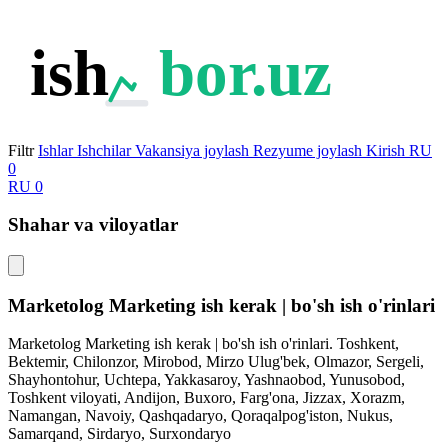
ish
bor.uz
Filtr
Ishlar
Ishchilar
Vakansiya joylash
Rezyume joylash
Kirish
RU
0
RU
0
Shahar va viloyatlar
Marketolog Marketing ish kerak | bo'sh ish o'rinlari
Marketolog Marketing ish kerak | bo'sh ish o'rinlari. Toshkent,
Bektemir, Chilonzor, Mirobod, Mirzo Ulug'bek, Olmazor, Sergeli,
Shayhontohur, Uchtepa, Yakkasaroy, Yashnaobod, Yunusobod,
Toshkent viloyati, Andijon, Buxoro, Farg'ona, Jizzax, Xorazm,
Namangan, Navoiy, Qashqadaryo, Qoraqalpog'iston, Nukus,
Samarqand, Sirdaryo, Surxondaryo