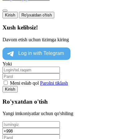
Kirish
Ro'yxatdan o'tish
Xush kelibsiz!
Davom etish uchun tizimga kiring
Yoki
Meni eslab qol
Parolni tiklash
Kirish
Ro'yxatdan o'tish
Yangi imkoniyatlar uchun qo'shiling