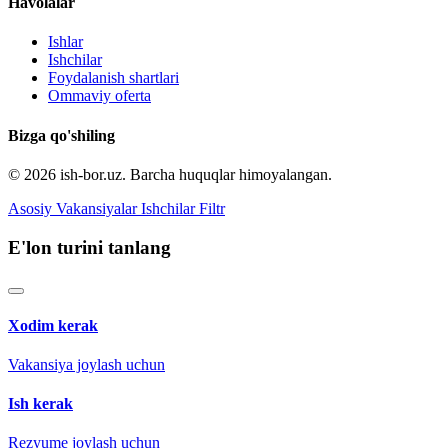
Havolalar
Ishlar
Ishchilar
Foydalanish shartlari
Ommaviy oferta
Bizga qo'shiling
© 2026 ish-bor.uz. Barcha huquqlar himoyalangan.
Asosiy
Vakansiyalar
Ishchilar
Filtr
E'lon turini tanlang
Xodim kerak
Vakansiya joylash uchun
Ish kerak
Rezyume joylash uchun