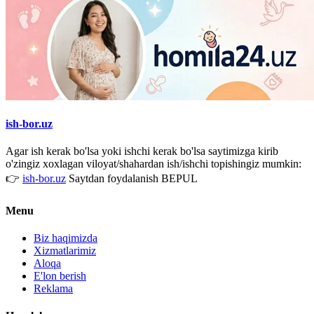
ish-bor.uz
Agar ish kerak bo'lsa yoki ishchi kerak bo'lsa saytimizga kirib
o'zingiz xoxlagan viloyat/shahardan ish/ishchi topishingiz mumkin:
👉
ish-bor.uz
Saytdan foydalanish BEPUL
Menu
Biz haqimizda
Xizmatlarimiz
Aloqa
E'lon berish
Reklama