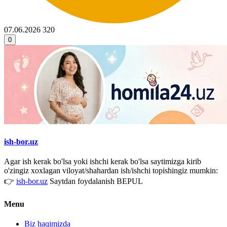
07.06.2026
320
0
ish-bor.uz
Agar ish kerak bo'lsa yoki ishchi kerak bo'lsa saytimizga kirib
o'zingiz xoxlagan viloyat/shahardan ish/ishchi topishingiz mumkin:
👉
ish-bor.uz
Saytdan foydalanish BEPUL
Menu
Biz haqimizda