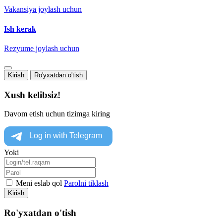
Vakansiya joylash uchun
Ish kerak
Rezyume joylash uchun
Kirish
Ro'yxatdan o'tish
Xush kelibsiz!
Davom etish uchun tizimga kiring
Yoki
Meni eslab qol
Parolni tiklash
Kirish
Ro'yxatdan o'tish