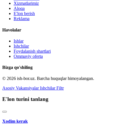
Xizmatlarimiz
Aloqa
E'lon berish
Reklama
Havolalar
Ishlar
Ishchilar
Foydalanish shartlari
Ommaviy oferta
Bizga qo'shiling
© 2026 ish-bor.uz. Barcha huquqlar himoyalangan.
Asosiy
Vakansiyalar
Ishchilar
Filtr
E'lon turini tanlang
Xodim kerak