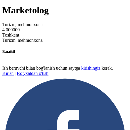
Marketolog
Turizm, mehmonxona
4 000000
Toshkent
Turizm, mehmonxona
Batafsil
.
Ish beruvchi bilan bog'lanish uchun saytga
kirishingiz
kerak.
Kirish
|
Ro'yxatdan o'tish