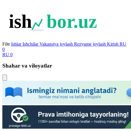
ish
bor.uz
Filtr
Ishlar
Ishchilar
Vakansiya joylash
Rezyume joylash
Kirish
RU
0
RU
0
Shahar va viloyatlar