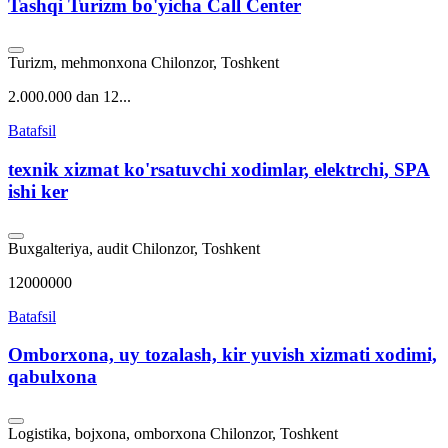
Tashqi Turizm bo'yicha Call Center
Turizm, mehmonxona
Chilonzor, Toshkent
2.000.000 dan 12...
Batafsil
texnik xizmat ko'rsatuvchi xodimlar, elektrchi, SPA
ishi ker
Buxgalteriya, audit
Chilonzor, Toshkent
12000000
Batafsil
Omborxona, uy tozalash, kir yuvish xizmati xodimi,
qabulxona
Logistika, bojxona, omborxona
Chilonzor, Toshkent