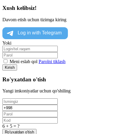
Xush kelibsiz!
Davom etish uchun tizimga kiring
Yoki
Meni eslab qol
Parolni tiklash
Kirish
Ro'yxatdan o'tish
Yangi imkoniyatlar uchun qo'shiling
6 + 5 = ?
Ro'yxatdan o'tish