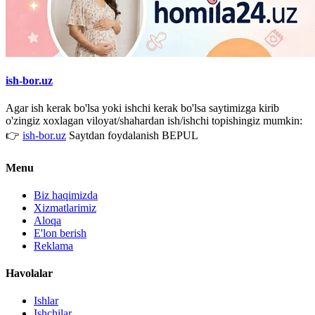
ish-bor.uz
Agar ish kerak bo'lsa yoki ishchi kerak bo'lsa saytimizga kirib
o'zingiz xoxlagan viloyat/shahardan ish/ishchi topishingiz mumkin:
👉
ish-bor.uz
Saytdan foydalanish BEPUL
Menu
Biz haqimizda
Xizmatlarimiz
Aloqa
E'lon berish
Reklama
Havolalar
Ishlar
Ishchilar