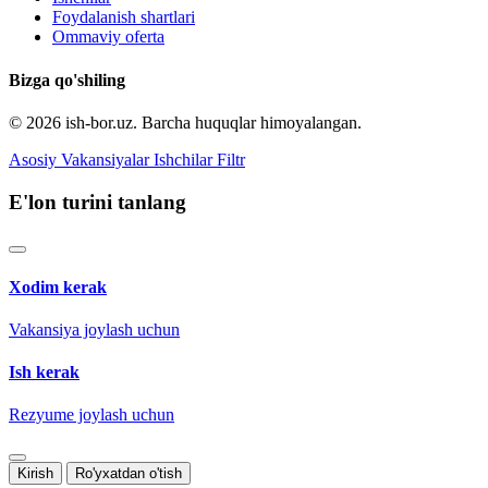
Foydalanish shartlari
Ommaviy oferta
Bizga qo'shiling
© 2026 ish-bor.uz. Barcha huquqlar himoyalangan.
Asosiy
Vakansiyalar
Ishchilar
Filtr
E'lon turini tanlang
Xodim kerak
Vakansiya joylash uchun
Ish kerak
Rezyume joylash uchun
Kirish
Ro'yxatdan o'tish