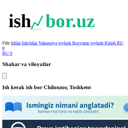
ish
bor.uz
Filtr
Ishlar
Ishchilar
Vakansiya joylash
Rezyume joylash
Kirish
RU
0
RU
0
Shahar va viloyatlar
Ish kerak ish bor
Chilonzor, Toshkent