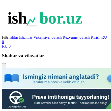
ish
bor.uz
Filtr
Ishlar
Ishchilar
Vakansiya joylash
Rezyume joylash
Kirish
RU
0
RU
0
Shahar va viloyatlar