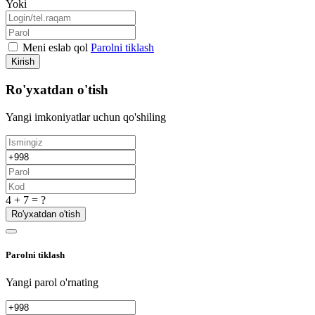
Yoki
Meni eslab qol
Parolni tiklash
Kirish
Ro'yxatdan o'tish
Yangi imkoniyatlar uchun qo'shiling
4 + 7 = ?
Ro'yxatdan o'tish
Parolni tiklash
Yangi parol o'rnating