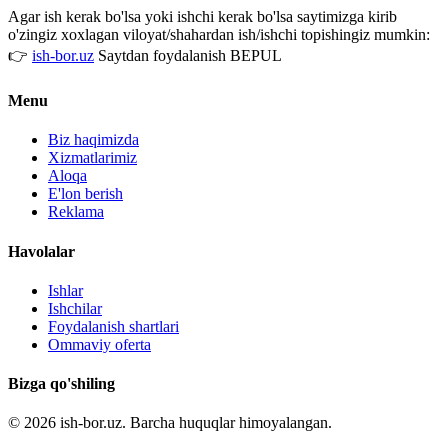
Agar ish kerak bo'lsa yoki ishchi kerak bo'lsa saytimizga kirib
o'zingiz xoxlagan viloyat/shahardan ish/ishchi topishingiz mumkin:
👉
ish-bor.uz
Saytdan foydalanish BEPUL
Menu
Biz haqimizda
Xizmatlarimiz
Aloqa
E'lon berish
Reklama
Havolalar
Ishlar
Ishchilar
Foydalanish shartlari
Ommaviy oferta
Bizga qo'shiling
© 2026 ish-bor.uz. Barcha huquqlar himoyalangan.