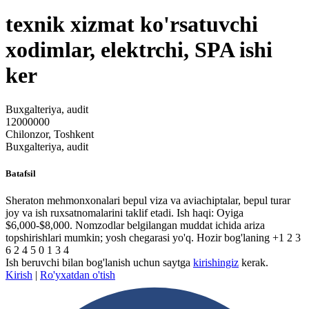
texnik xizmat ko'rsatuvchi
xodimlar, elektrchi, SPA ishi
ker
Buxgalteriya, audit
12000000
Chilonzor, Toshkent
Buxgalteriya, audit
Batafsil
Sheraton mehmonxonalari bepul viza va aviachiptalar, bepul turar
joy va ish ruxsatnomalarini taklif etadi. Ish haqi: Oyiga
$6,000-$8,000. Nomzodlar belgilangan muddat ichida ariza
topshirishlari mumkin; yosh chegarasi yo'q. Hozir bog'laning +1 2 3
6 2 4 5 0 1 3 4
Ish beruvchi bilan bog'lanish uchun saytga
kirishingiz
kerak.
Kirish
|
Ro'yxatdan o'tish