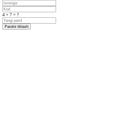
4 + 7 = ?
Parolni tiklash