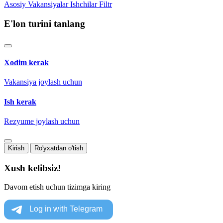
Asosiy
Vakansiyalar
Ishchilar
Filtr
E'lon turini tanlang
Xodim kerak
Vakansiya joylash uchun
Ish kerak
Rezyume joylash uchun
Kirish
Ro'yxatdan o'tish
Xush kelibsiz!
Davom etish uchun tizimga kiring