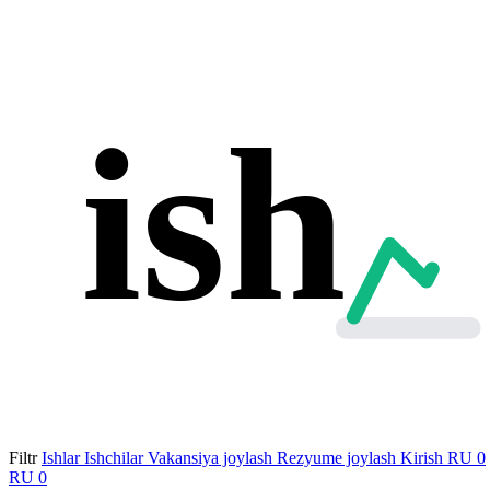
ish
Filtr
Ishlar
Ishchilar
Vakansiya joylash
Rezyume joylash
Kirish
RU
0
RU
0