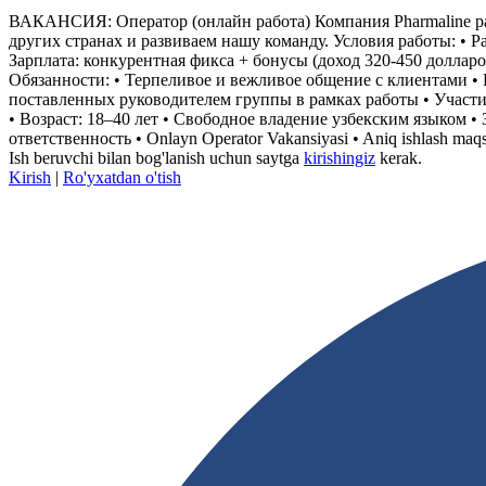
ВАКАНСИЯ: Оператор (онлайн работа) Компания Pharmaline рабо
других странах и развиваем нашу команду. Условия работы: • Ра
Зарплата: конкурентная фикса + бонусы (доход 320-450 доллар
Обязанности: • Терпеливое и вежливое общение с клиентами •
поставленных руководителем группы в рамках работы • Участи
• Возраст: 18–40 лет • Свободное владение узбекским языком •
ответственность • Onlayn Operator Vakansiyasi • Aniq ishlash maqs
Ish beruvchi bilan bog'lanish uchun saytga
kirishingiz
kerak.
Kirish
|
Ro'yxatdan o'tish