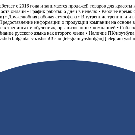
тает с 2016 года и занимается продажей товаров для красоты и
бота онлайн • График работы: 6 дней в неделю • Рабочее время: с
ов) • Дружелюбная рабочая атмосфера • Внутренние тренинги и 
 Предоставление информации о продукции компании на основе в
е в тренингах и обучениях, организованных компанией • Соблю
 Знание русского языка как второго языка • Наличие ПК/ноутбук
adida bulganlar yozishsin!!! shu
[telegram yashirilgan]
[telegram yashir