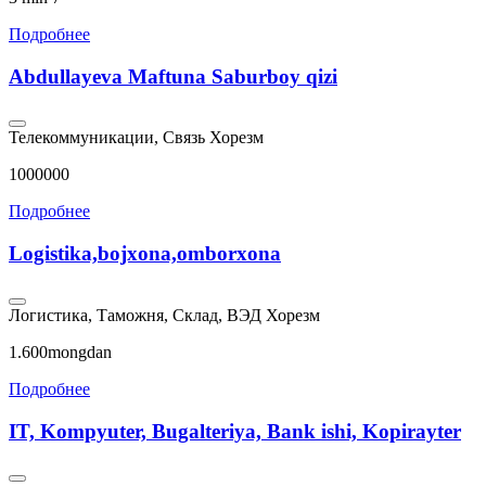
Подробнее
Abdullayeva Maftuna Saburboy qizi
Телекоммуникации, Связь
Хорезм
1000000
Подробнее
Logistika,bojxona,omborxona
Логистика, Таможня, Склад, ВЭД
Хорезм
1.600mongdan
Подробнее
IT, Kompyuter, Bugalteriya, Bank ishi, Kopirayter