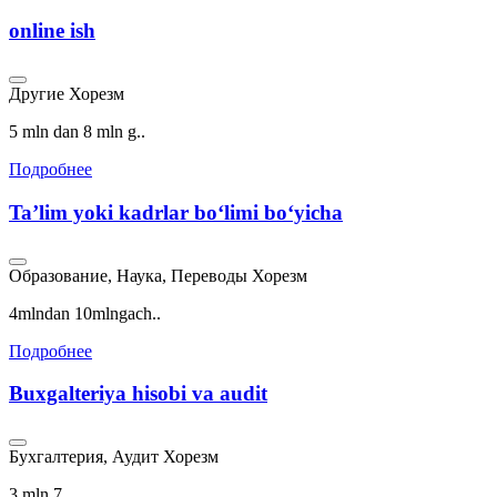
online ish
Другие
Хорезм
5 mln dan 8 mln g..
Подробнее
Taʼlim yoki kadrlar boʻlimi boʻyicha
Образование, Наука, Переводы
Хорезм
4mlndan 10mlngach..
Подробнее
Buxgalteriya hisobi va audit
Бухгалтерия, Аудит
Хорезм
3 mln 7