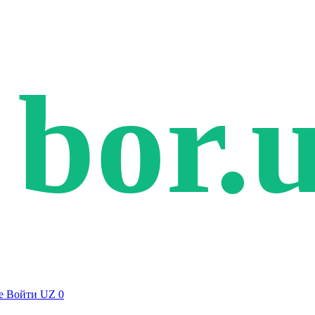
bor.
е
Войти
UZ
0