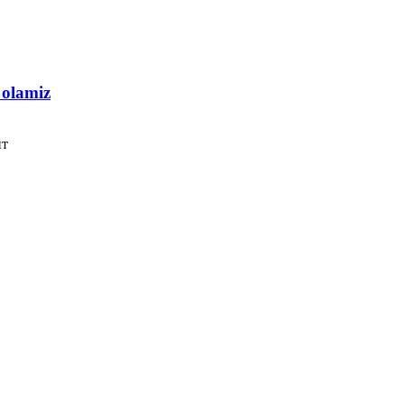
 olamiz
нт