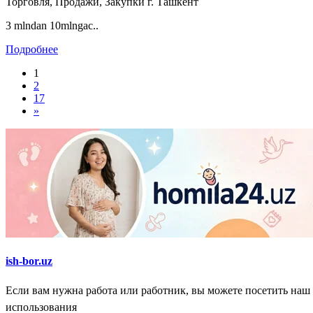
Торговля, Продажи, Закупки
г. Ташкент
3 mlndan 10mlngac..
Подробнее
1
2
17
»
ish-bor.uz
Если вам нужна работа или работник, вы можете посетить наш
использования