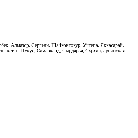
гбек, Алмазор, Сергели, Шайхонтохур, Учтепа, Яккасарай,
лпакстан, Нукус, Самарканд, Сырдарья, Сурхандарьинская