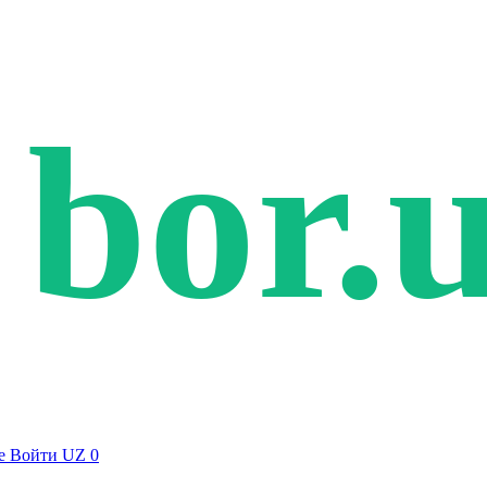
bor.
е
Войти
UZ
0