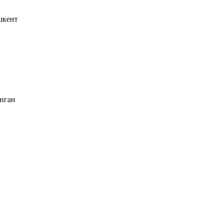
шкент
нган