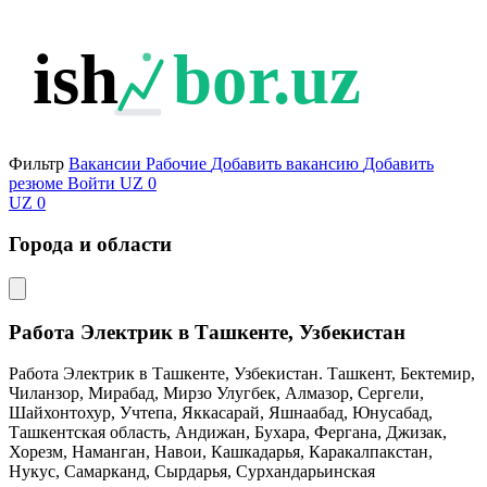
ish
bor.uz
Фильтр
Вакансии
Рабочие
Добавить вакансию
Добавить
резюме
Войти
UZ
0
UZ
0
Города и области
Работа Электрик в Ташкенте, Узбекистан
Работа Электрик в Ташкенте, Узбекистан. Ташкент, Бектемир,
Чиланзор, Мирабад, Мирзо Улугбек, Алмазор, Сергели,
Шайхонтохур, Учтепа, Яккасарай, Яшнаабад, Юнусабад,
Ташкентская область, Андижан, Бухара, Фергана, Джизак,
Хорезм, Наманган, Навои, Кашкадарья, Каракалпакстан,
Нукус, Самарканд, Сырдарья, Сурхандарьинская