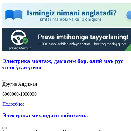
Электрика монтаж, дамасим бор, олий маъ рус
тили ўқитувчис
Другие
Андижан
6000000-1000000
Подробнее
Электрика мухандиси лойихачи..