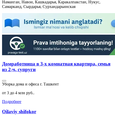
Наманган, Навои, Кашкадарья, Каракалпакстан, Нукус,
Самарканд, Сырдарья, Сурхандарьинская
Домработница в 3-х комнатная квартира, семья
из 2-ч, супруги
Уборка дома и офиса
г. Ташкент
от 3 до 4 млн руб..
Подробнее
Oilaviy shifokor