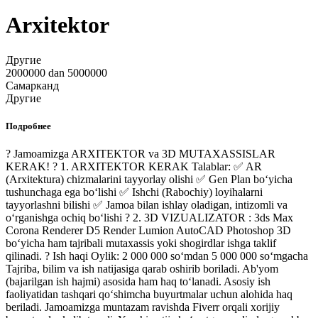
Arxitektor
Другие
2000000 dan 5000000
Самарканд
Другие
Подробнее
? Jamoamizga ARXITEKTOR va 3D MUTAXASSISLAR
KERAK! ? 1. ARXITEKTOR KERAK Talablar: ✅ AR
(Arxitektura) chizmalarini tayyorlay olishi ✅ Gen Plan bo‘yicha
tushunchaga ega bo‘lishi ✅ Ishchi (Rabochiy) loyihalarni
tayyorlashni bilishi ✅ Jamoa bilan ishlay oladigan, intizomli va
o‘rganishga ochiq bo‘lishi ? 2. 3D VIZUALIZATOR : 3ds Max
Corona Renderer D5 Render Lumion AutoCAD Photoshop 3D
bo‘yicha ham tajribali mutaxassis yoki shogirdlar ishga taklif
qilinadi. ? Ish haqi Oylik: 2 000 000 so‘mdan 5 000 000 so‘mgacha
Tajriba, bilim va ish natijasiga qarab oshirib boriladi. Ab'yom
(bajarilgan ish hajmi) asosida ham haq to‘lanadi. Asosiy ish
faoliyatidan tashqari qo‘shimcha buyurtmalar uchun alohida haq
beriladi. Jamoamizga muntazam ravishda Fiverr orqali xorijiy