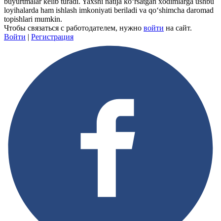
buyurtmalar kelib turadi. Yaxshi natija ko‘rsatgan xodimlarga ushbu
loyihalarda ham ishlash imkoniyati beriladi va qo‘shimcha daromad
topishlari mumkin.
Чтобы связаться с работодателем, нужно
войти
на сайт.
Войти
|
Регистрация