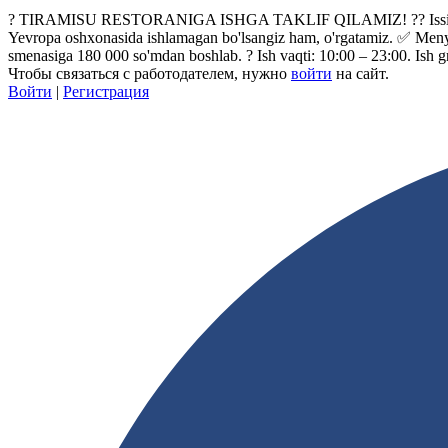
? TIRAMISU RESTORANIGA ISHGA TAKLIF QILAMIZ! ?‍? Issiq sexga os
Yevropa oshxonasida ishlamagan bo'lsangiz ham, o'rgatamiz. ✅ Menyu
smenasiga 180 000 so'mdan boshlab. ? Ish vaqti: 10:00 – 23:00. Ish graf
Чтобы связаться с работодателем, нужно
войти
на сайт.
Войти
|
Регистрация