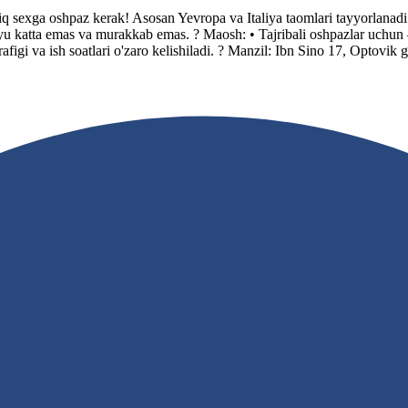
hpaz kerak! Asosan Yevropa va Italiya taomlari tayyorlanadi. Barc
 katta emas va murakkab emas. ? Maosh: • Tajribali oshpazlar uchun 
igi va ish soatlari o'zaro kelishiladi. ? Manzil: Ibn Sino 17, Optovik g