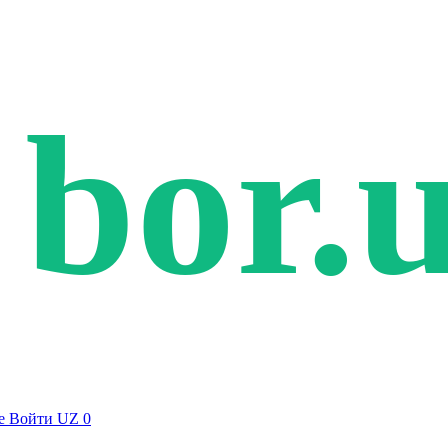
bor.
е
Войти
UZ
0