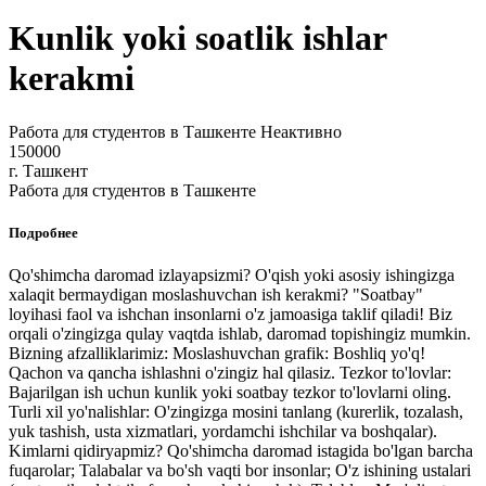
Kunlik yoki soatlik ishlar
kerakmi
Работа для студентов в Ташкенте
Неактивно
150000
г. Ташкент
Работа для студентов в Ташкенте
Подробнее
Qo'shimcha daromad izlayapsizmi? O'qish yoki asosiy ishingizga
xalaqit bermaydigan moslashuvchan ish kerakmi? "Soatbay"
loyihasi faol va ishchan insonlarni o'z jamoasiga taklif qiladi! Biz
orqali o'zingizga qulay vaqtda ishlab, daromad topishingiz mumkin.
Bizning afzalliklarimiz: Moslashuvchan grafik: Boshliq yo'q!
Qachon va qancha ishlashni o'zingiz hal qilasiz. Tezkor to'lovlar:
Bajarilgan ish uchun kunlik yoki soatbay tezkor to'lovlarni oling.
Turli xil yo'nalishlar: O'zingizga mosini tanlang (kurerlik, tozalash,
yuk tashish, usta xizmatlari, yordamchi ishchilar va boshqalar).
Kimlarni qidiryapmiz? Qo'shimcha daromad istagida bo'lgan barcha
fuqarolar; Talabalar va bo'sh vaqti bor insonlar; O'z ishining ustalari