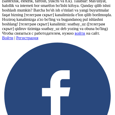
(santexnik, elektrik, farrosh, yukchi va h.k). Talablar: Mas'uliyat,
halollik va interneti bor smartfon bo'lishi kifoya. Qanday qilib ishni
boshlash mumkin? Barcha bo'sh ish o'rinlari va yangi buyurtmalar
faqat bizning
[телеграм скрыт]
kanalimizda e'lon qilib borilmoqda.
Hoziroq kanalimizga a'zo bo'ling va bugundanoq pul ishlashni
boshlang!
[телеграм скрыт]
kanalimiz: soatbay_uz (
[телеграм
скрыт]
qidiruv tizimiga soatbay_uz deb yozing va obuna bo'ling)
Чтобы связаться с работодателем, нужно
войти
на сайт.
Войти
|
Регистрация