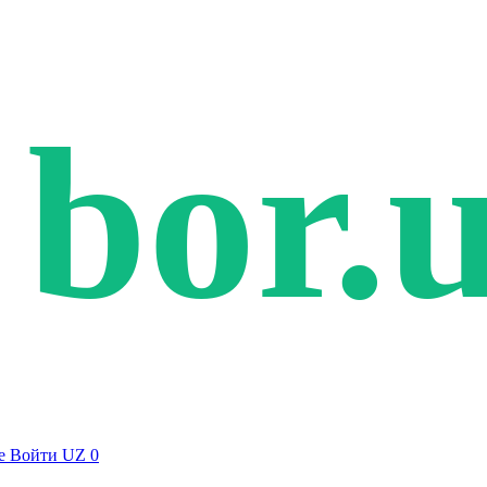
bor.
е
Войти
UZ
0