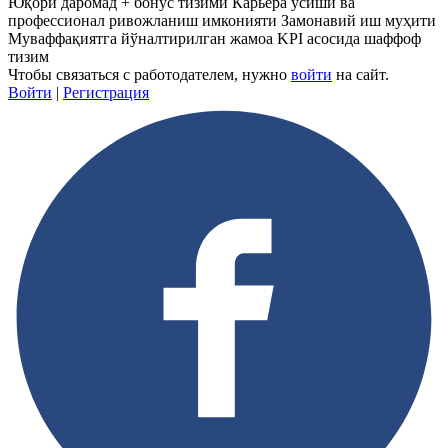
Юқори даромад + бонус тизими Карьера ўсиши ва
профессионал ривожланиш имконияти Замонавий иш муҳити
Муваффақиятга йўналтирилган жамоа KPI асосида шаффоф
тизим
Чтобы связаться с работодателем, нужно
войти
на сайт.
Войти
|
Регистрация