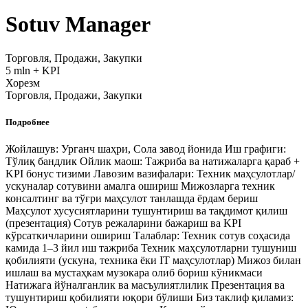
Sotuv Manager
Торговля, Продажи, Закупки
5 mln + KPI
Хорезм
Торговля, Продажи, Закупки
Подробнее
Жойлашув: Урганч шаҳри, Сола завод йонида Иш графиги:
Тўлиқ бандлик Ойлик маош: Тажриба ва натижаларга қараб +
KPI бонус тизими Лавозим вазифалари: Техник маҳсулотлар/
ускуналар сотувини амалга ошириш Мижозларга техник
консалтинг ва тўғри маҳсулот танлашда ёрдам бериш
Маҳсулот хусусиятларини тушунтириш ва тақдимот қилиш
(презентация) Сотув режаларини бажариш ва KPI
кўрсаткичларини ошириш Талаблар: Техник сотув соҳасида
камида 1–3 йил иш тажриба Техник маҳсулотларни тушуниш
қобилияти (ускуна, техника ёки IT маҳсулотлар) Мижоз билан
ишлаш ва мустаҳкам музокара олиб бориш кўникмаси
Натижага йўналганлик ва масъулиятлилик Презентация ва
тушунтириш қобилияти юқори бўлиши Биз таклиф қиламиз: