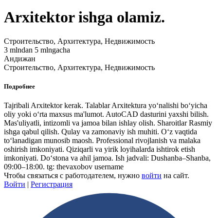
Arxitektor ishga olamiz.
Строительство, Архитектура, Недвижимость
3 mlndan 5 mlngacha
Андижан
Строительство, Архитектура, Недвижимость
Подробнее
Tajribali Arxitektor kerak. Talablar Arxitektura yo‘nalishi bo‘yicha
oliy yoki o‘rta maxsus ma'lumot. AutoCAD dasturini yaxshi bilish.
Mas'uliyatli, intizomli va jamoa bilan ishlay olish. Sharoitlar Rasmiy
ishga qabul qilish. Qulay va zamonaviy ish muhiti. O‘z vaqtida
to‘lanadigan munosib maosh. Professional rivojlanish va malaka
oshirish imkoniyati. Qiziqarli va yirik loyihalarda ishtirok etish
imkoniyati. Do‘stona va ahil jamoa. Ish jadvali: Dushanba–Shanba,
09:00–18:00. tg: thevaxobov username
Чтобы связаться с работодателем, нужно
войти
на сайт.
Войти
|
Регистрация