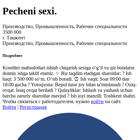
Pecheni sexi.
Производство, Промышленность, Рабочие специальности
3500 000
г. Ташкент
Производство, Промышленность, Рабочие специальности
Подробнее
Konditer mahsulotlari ishlab chiqarish sexiga o‘g‘il va qiz bolalarni
doimiy ishga taklif etamiz. ✨ Biz taqdim etadigan sharoitlar: ? Ish
haqi: 3 500 000 so‘m. Oʻsib boradi. ⏰ Ish vaqti: Soat 09:00 dan
18:00 gacha ? Yotoqxona: Bepul turar joy bilan ta'minlanadi ? Oziq-
ovqat: Issiq ovqat beriladi ? Qulayliklar: Ishlash va yashash uchun
barcha zaruriy sharoitlar mavjud ? Ish joyi manzili: Toshkent shahri.
Чтобы связаться с работодателем, нужно
войти
на сайт.
Войти
|
Регистрация