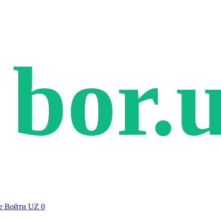
bor.
е
Войти
UZ
0