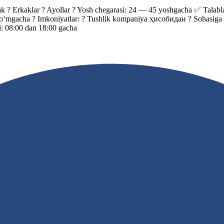
rkaklar ? Ayollar ? Yosh chegarasi: 24 — 45 yoshgacha ✅ Talablar: 
n so‘mgacha ? Imkoniyatlar: ? Tushlik kompaniya ҳисобидан ? Sohasi
i: 08:00 dan 18:00 gacha