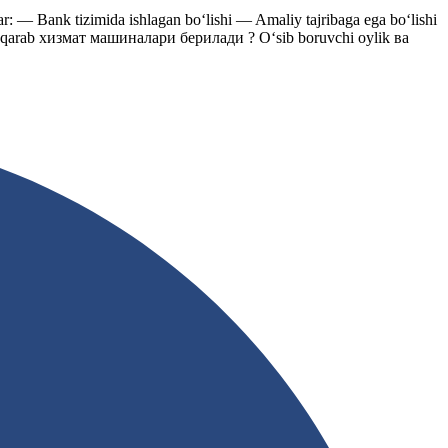
— Bank tizimida ishlagan bo‘lishi — Amaliy tajribaga ega bo‘lishi
ga qarab хизмат машиналари берилади ? O‘sib boruvchi oylik ва