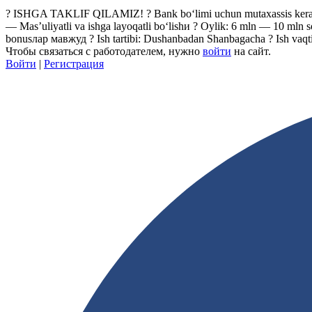
? ISHGA TAKLIF QILAMIZ! ? Bank bo‘limi uchun mutaxassis kerak ? E
— Mas’uliyatli va ishga layoqatli bo‘lishи ? Oylik: 6 mln — 10 ml
bonusлар мавжуд ? Ish tartibi: Dushanbadan Shanbagacha ? Ish vaqt
Чтобы связаться с работодателем, нужно
войти
на сайт.
Войти
|
Регистрация