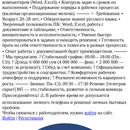
компьютером (Word, Excel); • Контроль задач и сроков их
выполнения; • Поддержание порядка в рабочих процессах
(включая организационные мелочи). ⸻ ✨ Требования: •
Возраст 20–28 лет; • Обязательное знание русского языка; •
Уверенный пользователь ПК: Word, Excel, работа с
документами и таблицами; • Ответственность,
внимательность и исполнительность; • Умение быстро
ориентироваться в задачах и находить решения; • Готовность
брать на себя ответственность и помогать в разных процессах;
• Опыт работы с документацией будет преимуществом. ⸻
? Мы предлагаем: ? Стабильный график: 09:00 – 18:00 (Пн–
Сб); ? Доход: 6 000 000 сум (4 000 000 — фикс + 2 000 000 —
бонус за результат); ? Обед за счет компании; ? Официальное
трудоустройство и соцгарантии; ? Комфортную рабочую
атмосферу и поддержку; ? Реальную возможность карьерного
роста. ⸻ Звонки: Пн–Сб, 09:30 – 17:30 Резюме:
[телеграм
скрыт]
M5 — это стабильность, развитие и сильная команда.
Присоединяйтесь! ⚠️ В рабочее время не допускается
использование личного телефона и решение личных бытовых
проблем.
Чтобы связаться с работодателем, нужно
войти
на сайт.
Войти
|
Регистрация