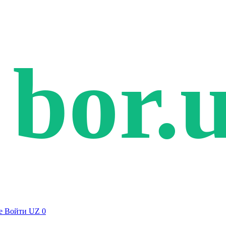
bor.
е
Войти
UZ
0