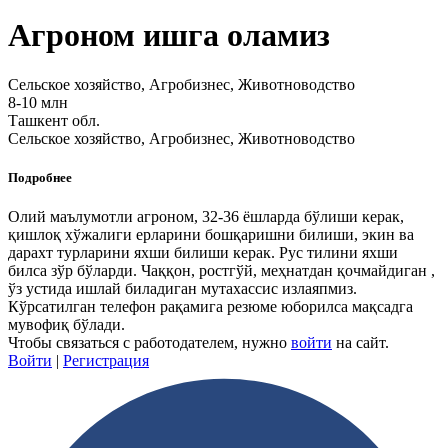
Агроном ишга оламиз
Сельское хозяйство, Агробизнес, Животноводство
8-10 млн
Ташкент обл.
Сельское хозяйство, Агробизнес, Животноводство
Подробнее
Олий маълумотли агроном, 32-36 ёшларда бўлиши керак,
қишлоқ хўжалиги ерларини бошқаришни билиши, экин ва
дарахт турларини яхши билиши керак. Рус тилини яхши
билса зўр бўларди. Чаққон, ростгўй, меҳнатдан қочмайдиган ,
ўз устида ишлай биладиган мутахассис излаяпмиз.
Кўрсатилган телефон рақамига резюме юборилса мақсадга
мувофиқ бўлади.
Чтобы связаться с работодателем, нужно
войти
на сайт.
Войти
|
Регистрация