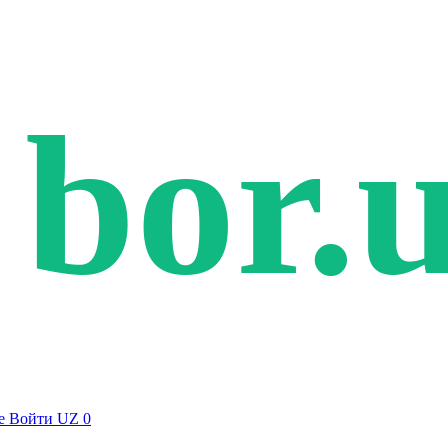
bor.
е
Войти
UZ
0