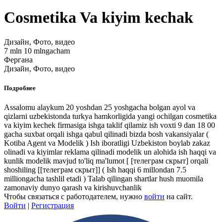
Cosmetika Va kiyim kechak
Дизайн, Фото, видео
7 mln 10 mlngacham
Фергана
Дизайн, Фото, видео
Подробнее
Assalomu alaykum 20 yoshdan 25 yoshgacha bolgan ayol va
qizlarni uzbekistonda turkya hamkorligida yangi ochilgan cosmetika
va kiyim kechek firmasiga ishga taklif qilamiz ish voxti 9 dan 18 00
gacha suxbat orqali ishga qabul qilinadi bizda bosh vakansiyalar (
Kotiba Agent va Modelik ) Ish iboratligi Uzbekiston boylab zakaz
olinadi va kiyimlar reklama qilinadi modelik un alohida ish haqqi va
kunlik modelik mavjud to'liq ma'lumot [
[телеграм скрыт]
orqali
shoshiling [
[телеграм скрыт]
] ( Ish haqqi 6 millondan 7.5
milliongacha tashlil etadi ) Talab qilingan shartlar hush muomila
zamonaviy dunyo qarash va kirishuvchanlik
Чтобы связаться с работодателем, нужно
войти
на сайт.
Войти
|
Регистрация