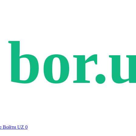
bor.
е
Войти
UZ
0