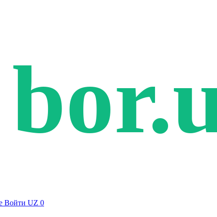
bor.
е
Войти
UZ
0