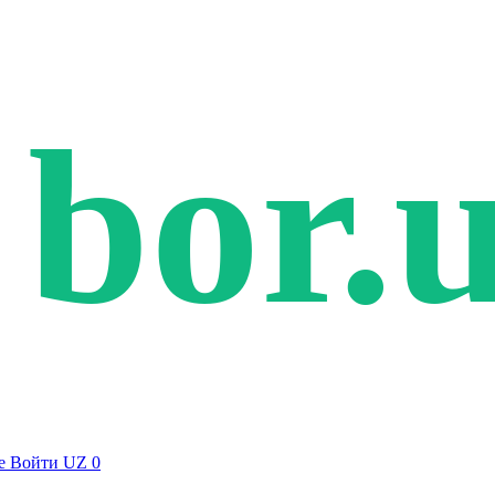
bor.
е
Войти
UZ
0