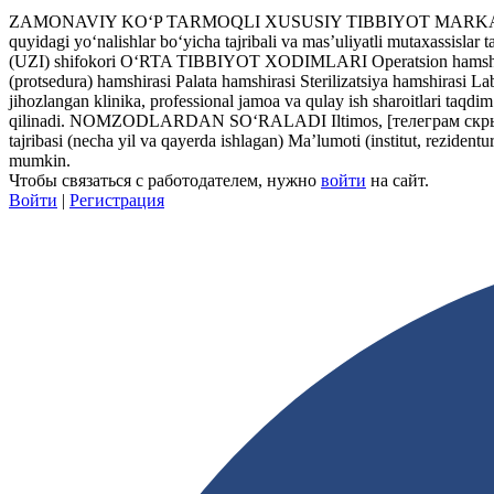
ZAMONAVIY KO‘P TARMOQLI XUSUSIY TIBBIYOT MARKAZI MAL
quyidagi yo‘nalishlar bo‘yicha tajribali va mas’uliyatli mutaxassi
(UZI) shifokori O‘RTA TIBBIYOT XODIMLARI Operatsion hamshira A
(protsedura) hamshirasi Palata hamshirasi Sterilizatsiya hamshir
jihozlangan klinika, professional jamoa va qulay ish sharoitlari taqdim
qilinadi. NOMZODLARDAN SO‘RALADI Iltimos,
[телеграм скр
tajribasi (necha yil va qayerda ishlagan) Ma’lumoti (institut, rezide
mumkin.
Чтобы связаться с работодателем, нужно
войти
на сайт.
Войти
|
Регистрация