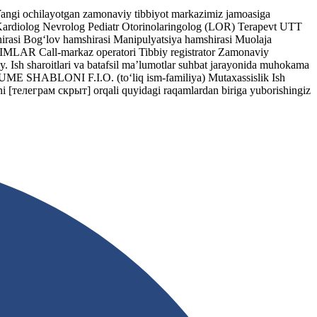
yotgan zamonaviy tibbiyot markazimiz jamoasiga
g Kardiolog Nevrolog Pediatr Otorinolaringolog (LOR) Terapevt UTT
si Bog‘lov hamshirasi Manipulyatsiya hamshirasi Muolaja
IMLAR Call-markaz operatori Tibbiy registrator Zamonaviy
riy. Ish sharoitlari va batafsil ma’lumotlar suhbat jarayonida muhokama
UME SHABLONI F.I.O. (to‘liq ism-familiya) Mutaxassislik Ish
ni
[телеграм скрыт]
orqali quyidagi raqamlardan biriga yuborishingiz