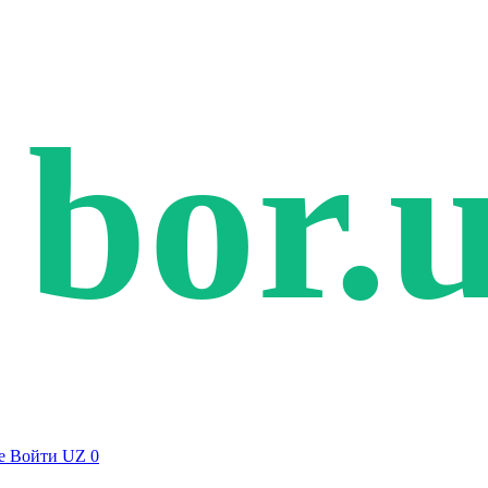
bor.
е
Войти
UZ
0