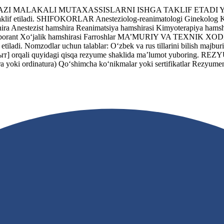
AKALI MUTAXASSISLARNI ISHGA TAKLIF ETADI Yangi ochila
slar taklif etiladi. SHIFOKORLAR Anesteziolog-reanimatologi Ginekolo
nestezist hamshira Reanimatsiya hamshirasi Kimyoterapiya hamshira
asi Laborant Xo‘jalik hamshirasi Farroshlar MA’MURIY VA TEXNIK XOD
 etiladi. Nomzodlar uchun talablar: O‘zbek va rus tillarini bilish majbu
ыт]
orqali quyidagi qisqa rezyume shaklida ma’lumot yuboring. REZY
ntura yoki ordinatura) Qo‘shimcha ko‘nikmalar yoki sertifikatlar Rezyume