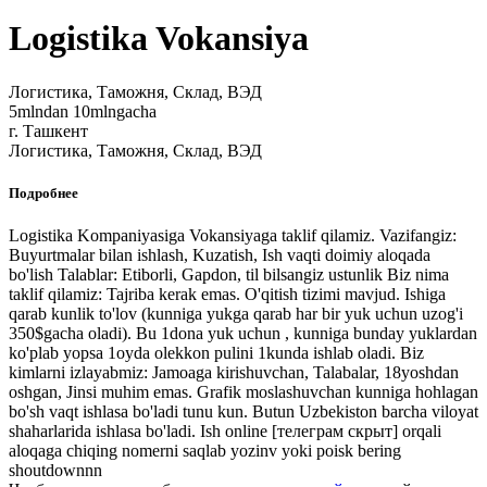
Logistika Vokansiya
Логистика, Таможня, Склад, ВЭД
5mlndan 10mlngacha
г. Ташкент
Логистика, Таможня, Склад, ВЭД
Подробнее
Logistika Kompaniyasiga Vokansiyaga taklif qilamiz. Vazifangiz:
Buyurtmalar bilan ishlash, Kuzatish, Ish vaqti doimiy aloqada
bo'lish Talablar: Etiborli, Gapdon, til bilsangiz ustunlik Biz nima
taklif qilamiz: Tajriba kerak emas. O'qitish tizimi mavjud. Ishiga
qarab kunlik to'lov (kunniga yukga qarab har bir yuk uchun uzog'i
350$gacha oladi). Bu 1dona yuk uchun , kunniga bunday yuklardan
ko'plab yopsa 1oyda olekkon pulini 1kunda ishlab oladi. Biz
kimlarni izlayabmiz: Jamoaga kirishuvchan, Talabalar, 18yoshdan
oshgan, Jinsi muhim emas. Grafik moslashuvchan kunniga hohlagan
bo'sh vaqt ishlasa bo'ladi tunu kun. Butun Uzbekiston barcha viloyat
shaharlarida ishlasa bo'ladi. Ish online
[телеграм скрыт]
orqali
aloqaga chiqing nomerni saqlab yozinv yoki poisk bering
shoutdownnn