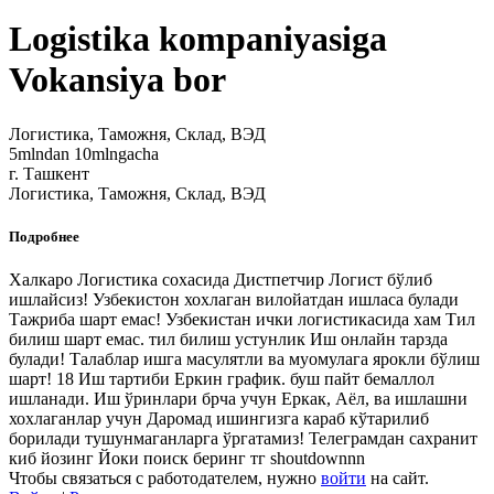
Logistika kompaniyasiga
Vokansiya bor
Логистика, Таможня, Склад, ВЭД
5mlndan 10mlngacha
г. Ташкент
Логистика, Таможня, Склад, ВЭД
Подробнее
Халкаро Логистика сохасида Дистпетчир Логист бўлиб
ишлайсиз! Узбекистон хохлаган вилойатдан ишласа булади
Тажриба шарт емас! Узбекистан ички логистикасида хам Тил
билиш шарт емас. тил билиш устунлик Иш онлайн тарзда
булади! Талаблар ишга масулятли ва муомулага ярокли бўлиш
шарт! 18 Иш тартиби Еркин график. буш пайт бемаллол
ишланади. Иш ўринлари брча учун Еркак, Аёл, ва ишлашни
хохлаганлар учун Даромад ишингизга караб кўтарилиб
борилади тушунмаганларга ўргатамиз! Телеграмдан сахранит
киб йозинг Йоки поиск беринг тг shoutdownnn
Чтобы связаться с работодателем, нужно
войти
на сайт.