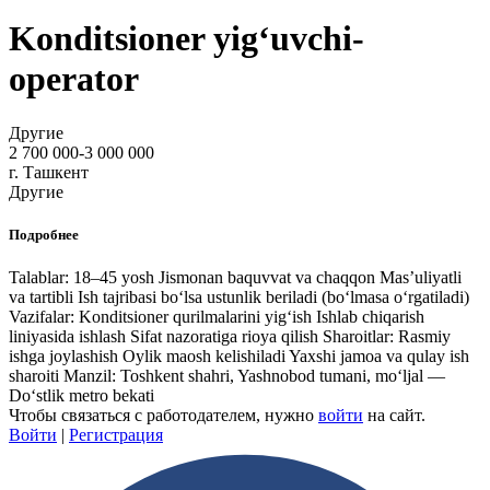
Konditsioner yig‘uvchi-
operator
Другие
2 700 000-3 000 000
г. Ташкент
Другие
Подробнее
Talablar: 18–45 yosh Jismonan baquvvat va chaqqon Mas’uliyatli
va tartibli Ish tajribasi bo‘lsa ustunlik beriladi (bo‘lmasa o‘rgatiladi)
Vazifalar: Konditsioner qurilmalarini yig‘ish Ishlab chiqarish
liniyasida ishlash Sifat nazoratiga rioya qilish Sharoitlar: Rasmiy
ishga joylashish Oylik maosh kelishiladi Yaxshi jamoa va qulay ish
sharoiti Manzil: Toshkent shahri, Yashnobod tumani, mo‘ljal —
Do‘stlik metro bekati
Чтобы связаться с работодателем, нужно
войти
на сайт.
Войти
|
Регистрация