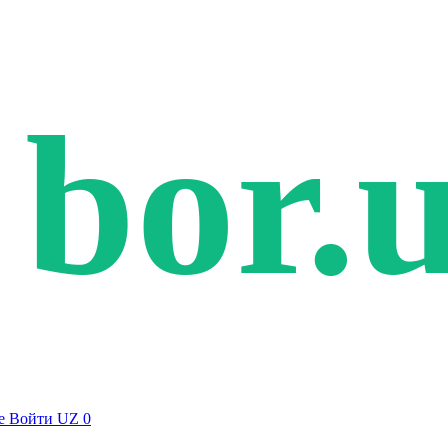
bor.
е
Войти
UZ
0