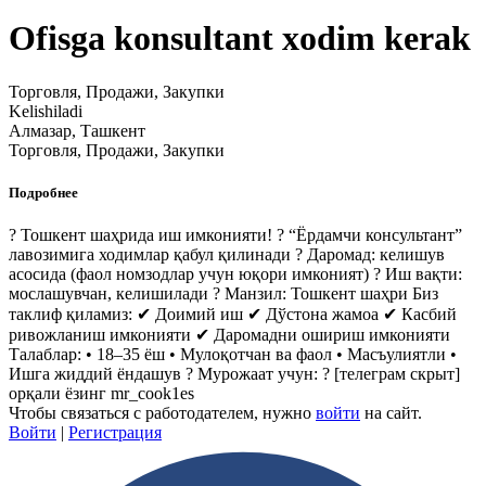
Ofisga konsultant xodim kerak
Торговля, Продажи, Закупки
Kelishiladi
Алмазар, Ташкент
Торговля, Продажи, Закупки
Подробнее
? Тошкент шаҳрида иш имконияти! ? “Ёрдамчи консультант”
лавозимига ходимлар қабул қилинади ? Даромад: келишув
асосида (фаол номзодлар учун юқори имконият) ? Иш вақти:
мослашувчан, келишилади ? Манзил: Тошкент шаҳри Биз
таклиф қиламиз: ✔ Доимий иш ✔ Дўстона жамоа ✔ Касбий
ривожланиш имконияти ✔ Даромадни ошириш имконияти
Талаблар: • 18–35 ёш • Мулоқотчан ва фаол • Масъулиятли •
Ишга жиддий ёндашув ? Мурожаат учун: ?
[телеграм скрыт]
орқали ёзинг mr_cook1es
Чтобы связаться с работодателем, нужно
войти
на сайт.
Войти
|
Регистрация