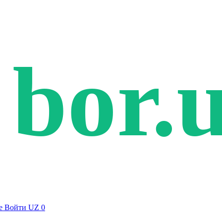
bor.
е
Войти
UZ
0