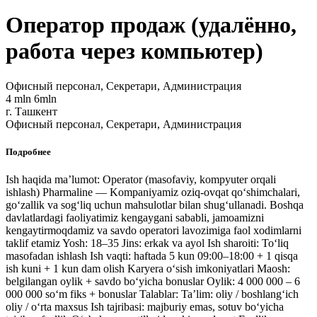
Oператор продаж (удалённо,
работа через компьютер)
Офисный персонал, Секретари, Администрация
4 mln 6mln
г. Ташкент
Офисный персонал, Секретари, Администрация
Подробнее
Ish haqida ma’lumot: Operator (masofaviy, kompyuter orqali
ishlash) Pharmaline — Kompaniyamiz oziq-ovqat qo‘shimchalari,
go‘zallik va sog‘liq uchun mahsulotlar bilan shug‘ullanadi. Boshqa
davlatlardagi faoliyatimiz kengaygani sababli, jamoamizni
kengaytirmoqdamiz va savdo operatori lavozimiga faol xodimlarni
taklif etamiz Yosh: 18–35 Jins: erkak va ayol Ish sharoiti: To‘liq
masofadan ishlash Ish vaqti: haftada 5 kun 09:00–18:00 + 1 qisqa
ish kuni + 1 kun dam olish Karyera o‘sish imkoniyatlari Maosh:
belgilangan oylik + savdo bo‘yicha bonuslar Oylik: 4 000 000 – 6
000 000 so‘m fiks + bonuslar Talablar: Ta’lim: oliy / boshlang‘ich
oliy / o‘rta maxsus Ish tajribasi: majburiy emas, sotuv bo‘yicha