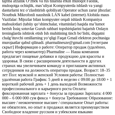
tajriba afzallik O‘zbek va rus tillarida erkin muloqot Faollik,
muloqotga ochiqlik, mas’uliyat Kompyuterda ishlash va yangi
dasturlarni tez o‘zlashtirish qobiliyati Operator uchun zarur jihozlar:
Noutbuk Mikrofonli naushnik LAN kabel (internet) Alohida maus
Vazifalar: Mijozlar bilan kompyuter orqali ishlash Kompaniya
mahsulotlari (tabiiy qo‘shimchalar, vitaminlar) haqida ma’lumot
berish İssiq sotuvlar Guruh rahbari topshiriqlarini bajarish Onlayn
treninglarda ishtirok etish Ish muhitining tinch bo‘lishi, diqqatni
chalg‘ituvchi omillarning yo‘qligi Faqat Gmail elektron pochtasiga
murojaatlar qabul qilinadi. pharmalineuze@gmail.com
[телеграм
скрыт]
Информация о работе: Oператор продаж (удалённо,
работа через компьютер) Pharmaline — Наша компания
предлагает пищевые добавки и продукцию для красоты и
здоровья. В связи с расширением деятельности в других
странах мы увеличиваем команду и приглашаем активных
сотрудников на должность оператора продаж. Возраст: 18–35
лет Пол: мужской и женский Условия работы: Полностью
удалённая работа График: 5 дней в неделю с 09:00 до 18:00 + 1
короткий рабочий день + 1 день выходной Возможности
профессионального и карьерного роста Оплата:
фиксированная зарплата + бонусы за продажи Зарплата: 4 000
000 – 6 000 000 сум фикса + бонусы Требования: Образование:
высшее / неоконченное высшее / специальное Опыт работы:
не обязателен, но опыт в продажах является преимуществом
Свободное владение русским и узбекским языками