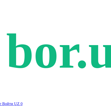
bor.
е
Войти
UZ
0