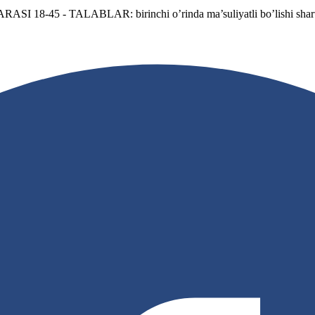
-45 - TALABLAR: birinchi o’rinda ma’suliyatli bo’lishi shart