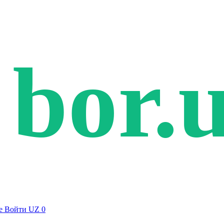
bor.
е
Войти
UZ
0