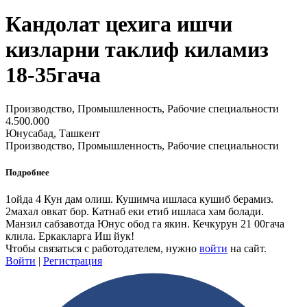
Кандолат цехига ишчи
кизларни таклиф киламиз
18-35гача
Производство, Промышленность, Рабочие специальности
4.500.000
Юнусабад, Ташкент
Производство, Промышленность, Рабочие специальности
Подробнее
1ойда 4 Кун дам олиш. Кушимча ишласа кушиб берамиз.
2махал овкат бор. Катнаб еки етиб ишласа хам болади.
Манзил сабзавотда Юнус обод га якин. Кечкурун 21 00гача
клила. Еркакларга Иш йук!
Чтобы связаться с работодателем, нужно
войти
на сайт.
Войти
|
Регистрация