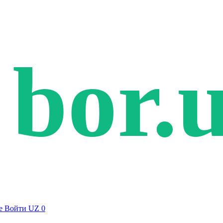
bor.
е
Войти
UZ
0