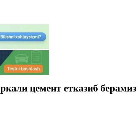
ркали цемент етказиб берамиз