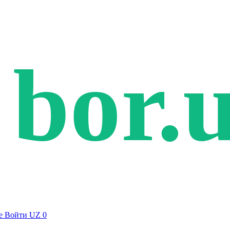
bor.
е
Войти
UZ
0