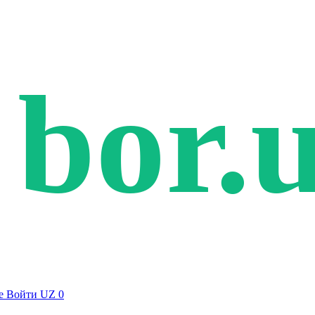
bor.
е
Войти
UZ
0