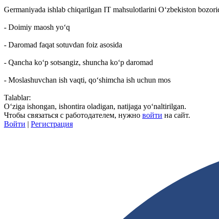
Germaniyada ishlab chiqarilgan IT mahsulotlarini O‘zbekiston bozorid
- Doimiy maosh yo‘q
- Daromad faqat sotuvdan foiz asosida
- Qancha ko‘p sotsangiz, shuncha ko‘p daromad
- Moslashuvchan ish vaqti, qo‘shimcha ish uchun mos
Talablar:
O‘ziga ishongan, ishontira oladigan, natijaga yo‘naltirilgan.
Чтобы связаться с работодателем, нужно
войти
на сайт.
Войти
|
Регистрация