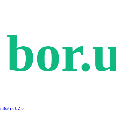
bor.
е
Войти
UZ
0