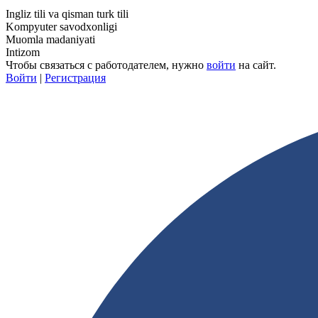
Ingliz tili va qisman turk tili
Kompyuter savodxonligi
Muomla madaniyati
Intizom
Чтобы связаться с работодателем, нужно
войти
на сайт.
Войти
|
Регистрация