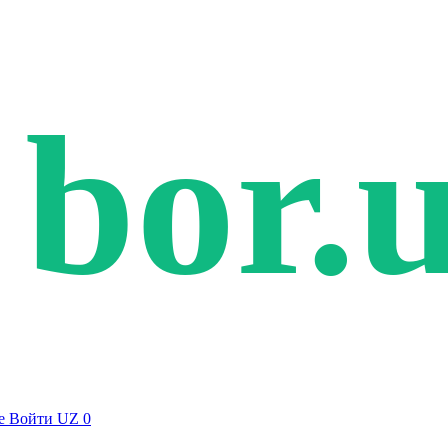
bor.
е
Войти
UZ
0