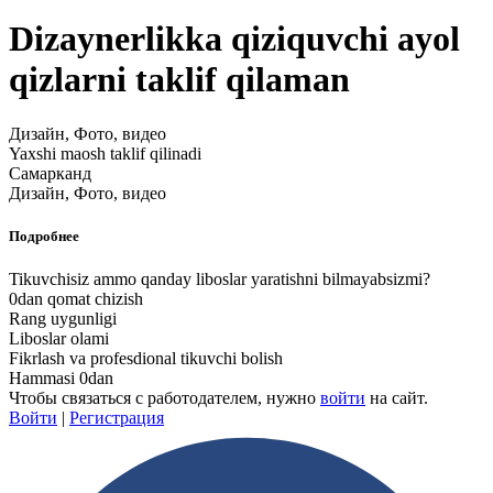
Dizaynerlikka qiziquvchi ayol
qizlarni taklif qilaman
Дизайн, Фото, видео
Yaxshi maosh taklif qilinadi
Самарканд
Дизайн, Фото, видео
Подробнее
Tikuvchisiz ammo qanday liboslar yaratishni bilmayabsizmi?
0dan qomat chizish
Rang uygunligi
Liboslar olami
Fikrlash va profesdional tikuvchi bolish
Hammasi 0dan
Чтобы связаться с работодателем, нужно
войти
на сайт.
Войти
|
Регистрация