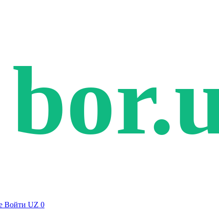
bor.
е
Войти
UZ
0