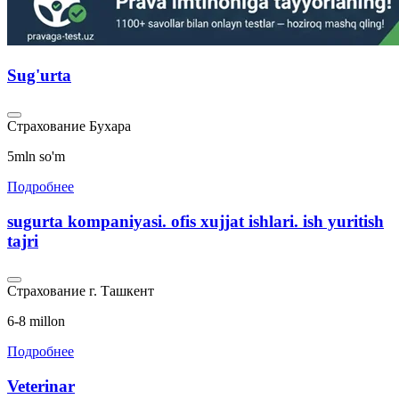
Sug'urta
Страхование
Бухара
5mln so'm
Подробнее
sugurta kompaniyasi. ofis xujjat ishlari. ish yuritish
tajri
Страхование
г. Ташкент
6-8 millon
Подробнее
Veterinar